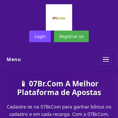
Login
Registrar-se
Menu
📱 07Br.Com A Melhor
Plataforma de Apostas
Cadastre-se na 07Br.Com para ganhar bônus no
cadastro e em cada recarga. Com a 07Br.Com,