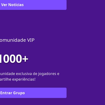
Ver Notícias
Comunidade VIP
1000+
unidade exclusiva de jogadores e
rtilhe experiências!
Entrar Grupo