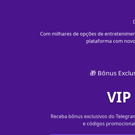
Com milhares de opções de entretenimen
plataforma com novos
🎁 Bônus Exclu
VIP
Receba bônus exclusivos do Telegra
e códigos promocionai