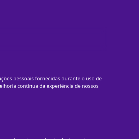
ações pessoais fornecidas durante o uso de
elhoria contínua da experiência de nossos