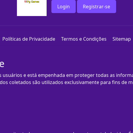
Login
Registrar-se
Políticas de Privacidade
Termos e Condições
Sitemap
de
us usuários e está empenhada em proteger todas as inform
os coletados são utilizados exclusivamente para fins de m