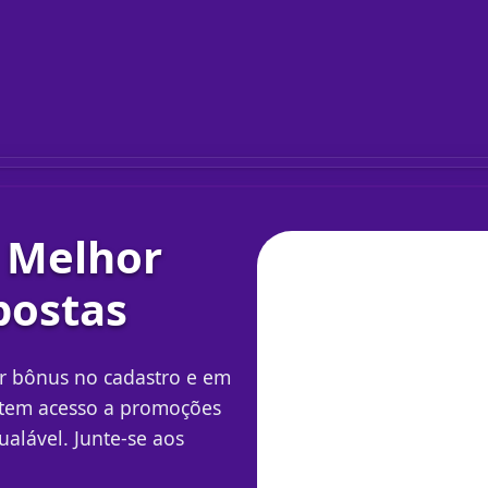
 Melhor
postas
r bônus no cadastro e em
 tem acesso a promoções
ualável. Junte-se aos