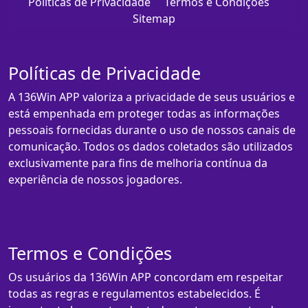
Políticas de Privacidade
Termos e Condições
Sitemap
Políticas de Privacidade
A 136Win APP valoriza a privacidade de seus usuários e
está empenhada em proteger todas as informações
pessoais fornecidas durante o uso de nossos canais de
comunicação. Todos os dados coletados são utilizados
exclusivamente para fins de melhoria contínua da
experiência de nossos jogadores.
Termos e Condições
Os usuários da 136Win APP concordam em respeitar
todas as regras e regulamentos estabelecidos. É