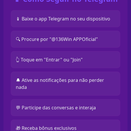
📱 Baixe o app Telegram no seu dispositivo
🔍 Procure por "@136Win APPOficial"
👆 Toque em "Entrar" ou "Join"
🔔 Ative as notificações para não perder
nada
💬 Participe das conversas e interaja
🎁 Receba bônus exclusivos