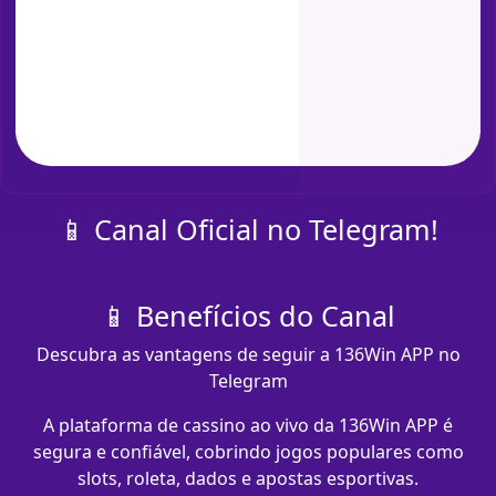
📱 Canal Oficial no Telegram!
📱 Benefícios do Canal
Descubra as vantagens de seguir a 136Win APP no
Telegram
A plataforma de cassino ao vivo da 136Win APP é
segura e confiável, cobrindo jogos populares como
slots, roleta, dados e apostas esportivas.