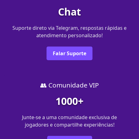
Chat
Suporte direto via Telegram, respostas rápidas e
atendimento personalizado!
Falar Suporte
👥 Comunidade VIP
1000+
Junte-se a uma comunidade exclusiva de
jogadores e compartilhe experiências!