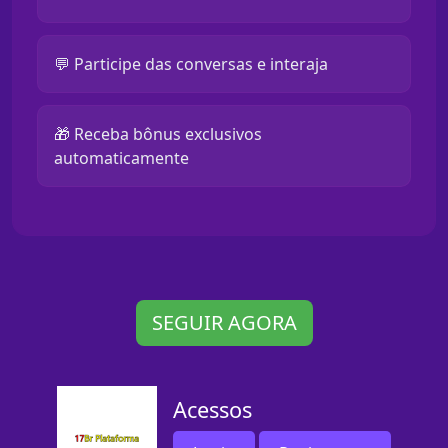
💬 Participe das conversas e interaja
🎁 Receba bônus exclusivos
automaticamente
SEGUIR AGORA
Acessos