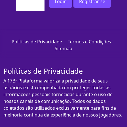
Login
Registrar-se
Políticas de Privacidade
Termos e Condições
Sitemap
Políticas de Privacidade
A 17Br Plataforma valoriza a privacidade de seus
usuários e está empenhada em proteger todas as
informações pessoais fornecidas durante o uso de
nossos canais de comunicação. Todos os dados
coletados são utilizados exclusivamente para fins de
melhoria contínua da experiência de nossos jogadores.