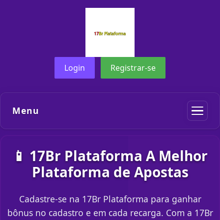
Login
Registrar-se
Menu
📱 17Br Plataforma A Melhor
Plataforma de Apostas
Cadastre-se na 17Br Plataforma para ganhar
bônus no cadastro e em cada recarga. Com a 17Br