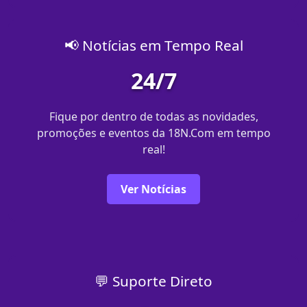
📢 Notícias em Tempo Real
24/7
Fique por dentro de todas as novidades,
promoções e eventos da 18N.Com em tempo
real!
Ver Notícias
💬 Suporte Direto