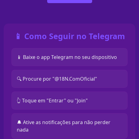
📱 Como Seguir no Telegram
📱 Baixe o app Telegram no seu dispositivo
🔍 Procure por "@18N.ComOficial"
👆 Toque em "Entrar" ou "Join"
🔔 Ative as notificações para não perder
nada