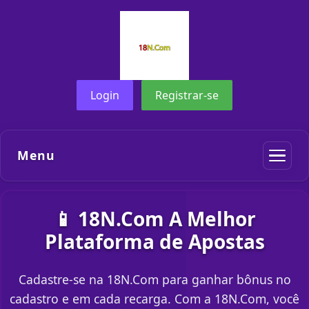
Login
Registrar-se
Menu
📱 18N.Com A Melhor
Plataforma de Apostas
Cadastre-se na 18N.Com para ganhar bônus no
cadastro e em cada recarga. Com a 18N.Com, você