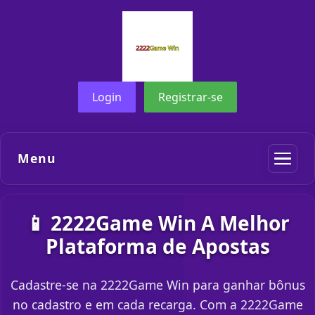
Login
Registrar-se
Menu
📱 2222Game Win A Melhor
Plataforma de Apostas
Cadastre-se na 2222Game Win para ganhar bônus
no cadastro e em cada recarga. Com a 2222Game