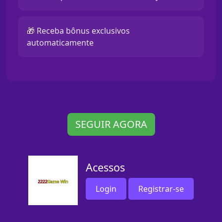
🎁 Receba bônus exclusivos
automaticamente
SEGUIR AGORA
Acessos
Login
Registrar-se