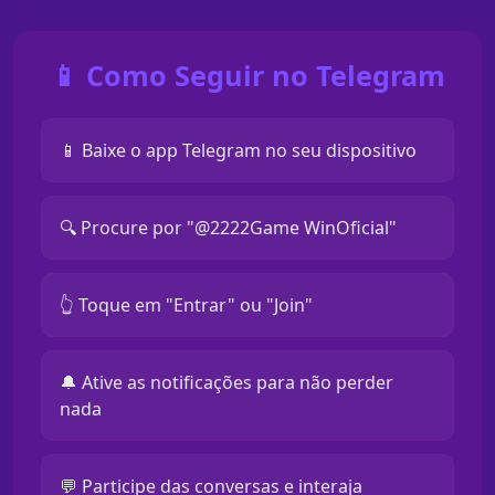
📱 Como Seguir no Telegram
📱 Baixe o app Telegram no seu dispositivo
🔍 Procure por "@2222Game WinOficial"
👆 Toque em "Entrar" ou "Join"
🔔 Ative as notificações para não perder
nada
💬 Participe das conversas e interaja