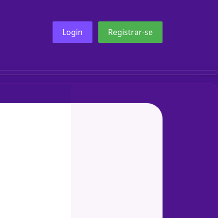
Login
Registrar-se