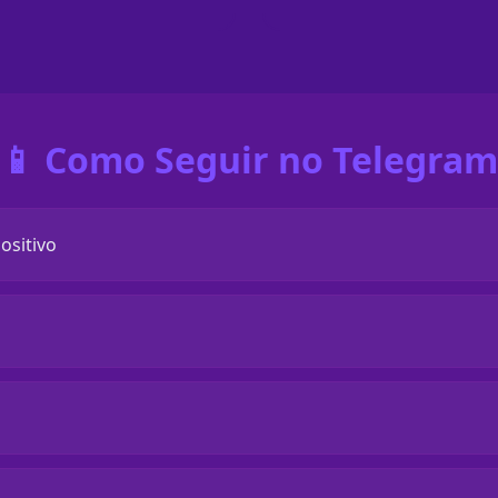
📱 Como Seguir no Telegram
ositivo