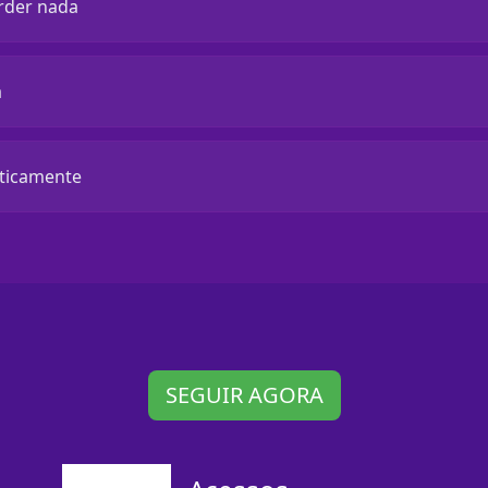
erder nada
a
aticamente
SEGUIR AGORA