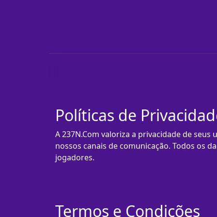
Políticas de Privacida
A 237N.Com valoriza a privacidade de seus
nossos canais de comunicação. Todos os dad
jogadores.
Termos e Condições