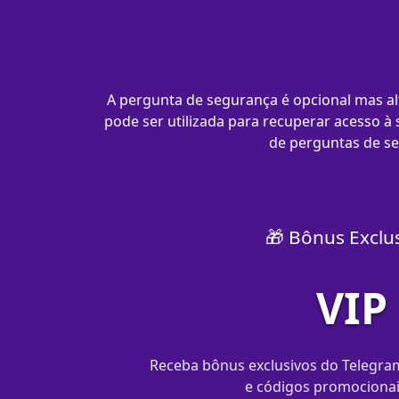
A pergunta de segurança é opcional mas a
pode ser utilizada para recuperar acesso 
de perguntas de se
🎁 Bônus Exclu
VIP
Receba bônus exclusivos do Telegra
e códigos promocionai