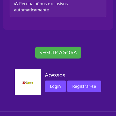
🎁 Receba bônus exclusivos
automaticamente
SEGUIR AGORA
Acessos
Login
Registrar-se