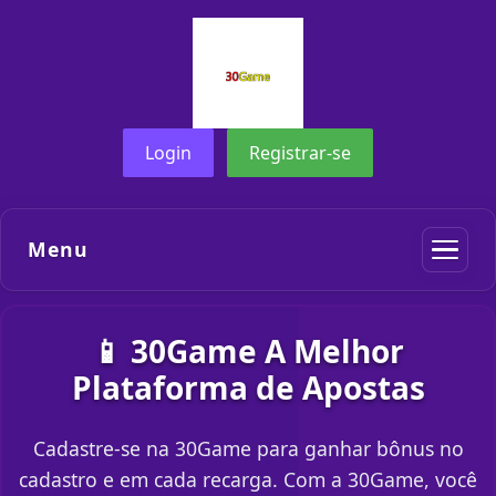
Login
Registrar-se
Menu
📱 30Game A Melhor
Plataforma de Apostas
Cadastre-se na 30Game para ganhar bônus no
cadastro e em cada recarga. Com a 30Game, você