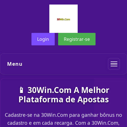
Login
Registrar-se
Menu
📱 30Win.Com A Melhor
Plataforma de Apostas
Cadastre-se na 30Win.Com para ganhar bônus no
cadastro e em cada recarga. Com a 30Win.Com,