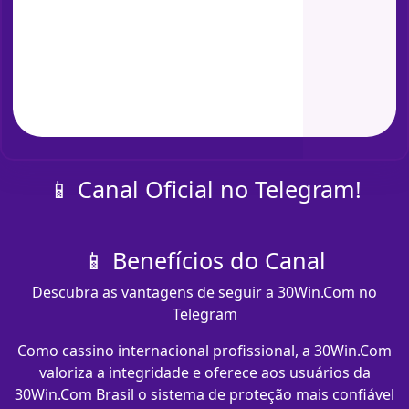
📱 Canal Oficial no Telegram!
📱 Benefícios do Canal
Descubra as vantagens de seguir a 30Win.Com no
Telegram
Como cassino internacional profissional, a 30Win.Com
valoriza a integridade e oferece aos usuários da
30Win.Com Brasil o sistema de proteção mais confiável