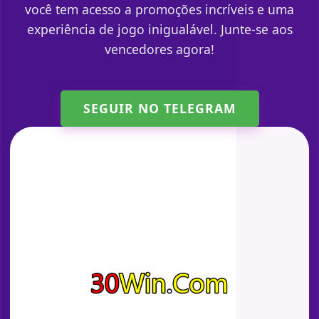
você tem acesso a promoções incríveis e uma
experiência de jogo inigualável. Junte-se aos
vencedores agora!
SEGUIR NO TELEGRAM