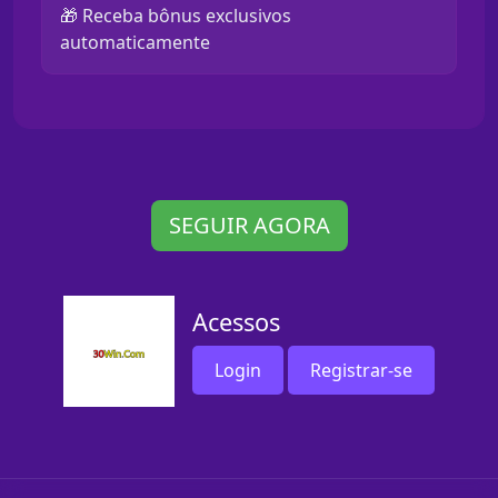
🎁 Receba bônus exclusivos
automaticamente
SEGUIR AGORA
Acessos
Login
Registrar-se