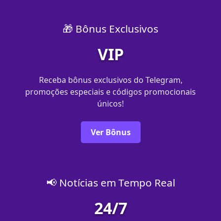
🎁 Bônus Exclusivos
VIP
Receba bônus exclusivos do Telegram,
promoções especiais e códigos promocionais
únicos!
Ver Bônus
📢 Notícias em Tempo Real
24/7