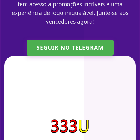
tem acesso a promoções incríveis e uma
experiência de jogo inigualável. Junte-se aos
vencedores agora!
SEGUIR NO TELEGRAM