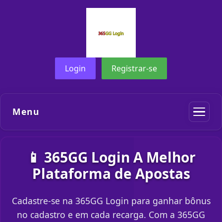
Login
Registrar-se
Menu
📱 365GG Login A Melhor
Plataforma de Apostas
Cadastre-se na 365GG Login para ganhar bônus
no cadastro e em cada recarga. Com a 365GG