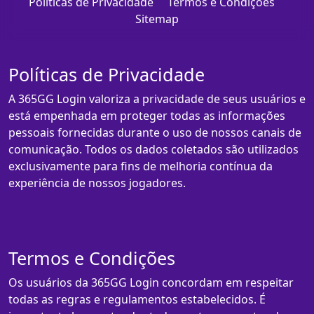
Políticas de Privacidade
Termos e Condições
Sitemap
Políticas de Privacidade
A 365GG Login valoriza a privacidade de seus usuários e
está empenhada em proteger todas as informações
pessoais fornecidas durante o uso de nossos canais de
comunicação. Todos os dados coletados são utilizados
exclusivamente para fins de melhoria contínua da
experiência de nossos jogadores.
Termos e Condições
Os usuários da 365GG Login concordam em respeitar
todas as regras e regulamentos estabelecidos. É