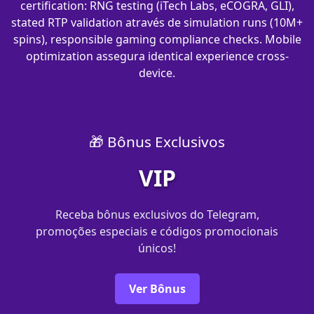
certification: RNG testing (iTech Labs, eCOGRA, GLI),
stated RTP validation através de simulation runs (10M+
spins), responsible gaming compliance checks. Mobile
optimization assegura identical experience cross-
device.
🎁 Bônus Exclusivos
VIP
Receba bônus exclusivos do Telegram,
promoções especiais e códigos promocionais
únicos!
Ver Bônus