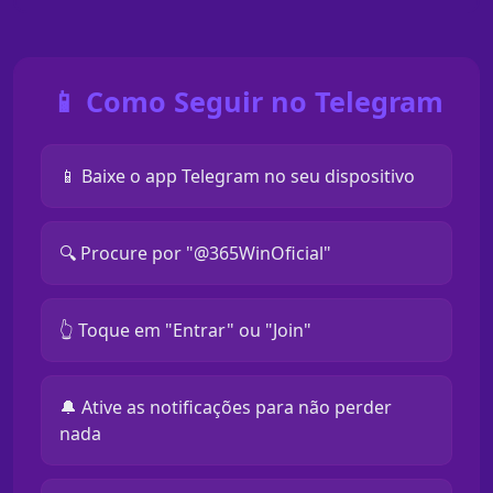
📱 Como Seguir no Telegram
📱 Baixe o app Telegram no seu dispositivo
🔍 Procure por "@365WinOficial"
👆 Toque em "Entrar" ou "Join"
🔔 Ative as notificações para não perder
nada