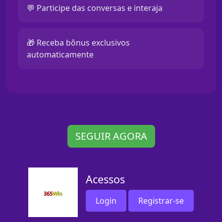
💬 Participe das conversas e interaja
🎁 Receba bônus exclusivos
automaticamente
SEGUIR AGORA
Acessos
Login
Registrar-se