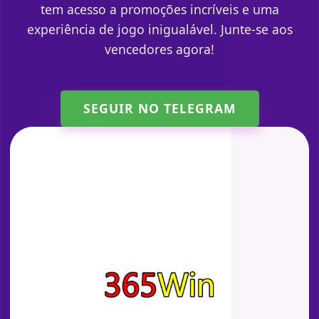
tem acesso a promoções incríveis e uma
experiência de jogo inigualável. Junte-se aos
vencedores agora!
SEGUIR NO TELEGRAM