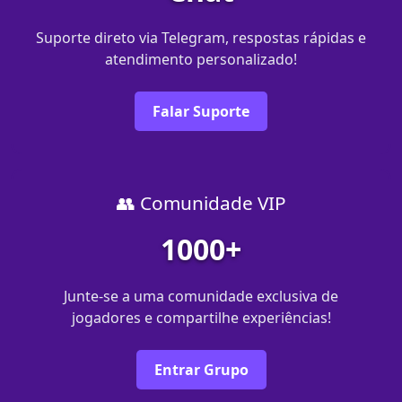
Suporte direto via Telegram, respostas rápidas e
atendimento personalizado!
Falar Suporte
👥 Comunidade VIP
1000+
Junte-se a uma comunidade exclusiva de
jogadores e compartilhe experiências!
Entrar Grupo