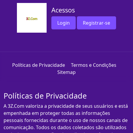
Acessos
Login
Registrar-se
Políticas de Privacidade
Termos e Condições
Sitemap
Políticas de Privacidade
A 3Z.Com valoriza a privacidade de seus usuários e está
empenhada em proteger todas as informações
pessoais fornecidas durante o uso de nossos canais de
comunicação. Todos os dados coletados são utilizados