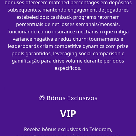
bonuses oferecem matched percentages em depósitos
subsequentes, mantendo engagement de jogadores
estabelecidos; cashback programs retornam
percentuais de net losses semanais/mensais,
funcionando como insurance mechanism que mitiga
variance negativa e reduz churn; tournaments e
leaderboards criam competitive dynamics com prize
pools garantidos, leveraging social comparison e
gamificação para drive volume durante períodos
específicos.
🎁 Bônus Exclusivos
VIP
Receba bônus exclusivos do Telegram,