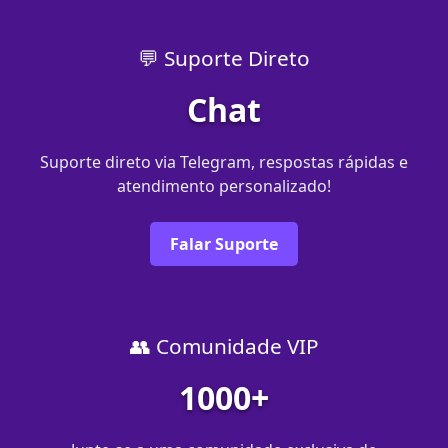
💬 Suporte Direto
Chat
Suporte direto via Telegram, respostas rápidas e
atendimento personalizado!
Falar Suporte
👥 Comunidade VIP
1000+