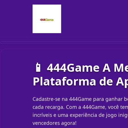
📱 444Game A M
Plataforma de A
Cadastre-se na 444Game para ganhar b
cada recarga. Com a 444Game, você te
incríveis e uma experiência de jogo inig
vencedores agora!