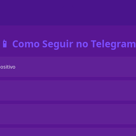
📱 Como Seguir no Telegram
ositivo