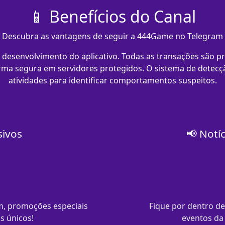
📱 Benefícios do Canal
Descubra as vantagens de seguir a 444Game no Telegram
desenvolvimento do aplicativo. Todas as transações são prot
ma segura em servidores protegidos. O sistema de detec
atividades para identificar comportamentos suspeitos.
sivos
📢 Notí
m, promoções especiais
Fique por dentro d
s únicos!
eventos da