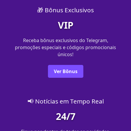
🎁 Bônus Exclusivos
VIP
Receba bônus exclusivos do Telegram,
promoções especiais e códigos promocionais
únicos!
Ver Bônus
📢 Notícias em Tempo Real
24/7