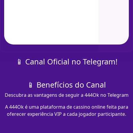
📱 Canal Oficial no Telegram!
📱 Benefícios do Canal
Descubra as vantagens de seguir a 444Ok no Telegram
A 444Ok é uma plataforma de cassino online feita para
oferecer experiência VIP a cada jogador participante.