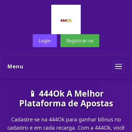
Login
Registrar-se
Menu
📱 444Ok A Melhor
Plataforma de Apostas
Cadastre-se na 444Ok para ganhar bônus no
cadastro e em cada recarga. Com a 444Ok, você