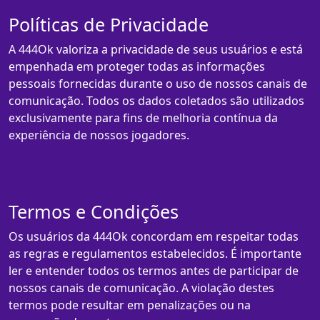
Políticas de Privacidade
A 444Ok valoriza a privacidade de seus usuários e está
empenhada em proteger todas as informações
pessoais fornecidas durante o uso de nossos canais de
comunicação. Todos os dados coletados são utilizados
exclusivamente para fins de melhoria contínua da
experiência de nossos jogadores.
Termos e Condições
Os usuários da 444Ok concordam em respeitar todas
as regras e regulamentos estabelecidos. É importante
ler e entender todos os termos antes de participar de
nossos canais de comunicação. A violação destes
termos pode resultar em penalizações ou na