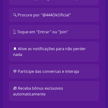
🔍 Procure por "@444OkOficial"
👆 Toque em "Entrar" ou "Join"
🔔 Ative as notificações para não perder
nada
💬 Participe das conversas e interaja
🎁 Receba bônus exclusivos
automaticamente