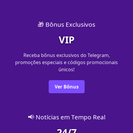
🎁 Bônus Exclusivos
VIP
Receba bônus exclusivos do Telegram,
promoções especiais e códigos promocionais
únicos!
Ver Bônus
📢 Notícias em Tempo Real
24/7