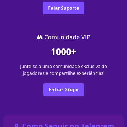
Falar Suporte
👥 Comunidade VIP
1000+
Junte-se a uma comunidade exclusiva de
jogadores e compartilhe experiências!
Entrar Grupo
📱 Como Seguir no Telegram