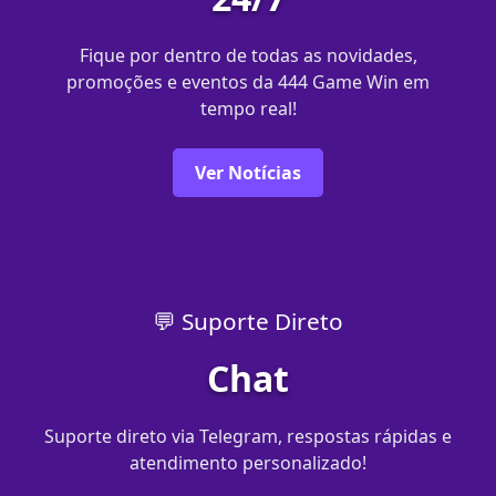
Fique por dentro de todas as novidades,
promoções e eventos da 444 Game Win em
tempo real!
Ver Notícias
💬 Suporte Direto
Chat
Suporte direto via Telegram, respostas rápidas e
atendimento personalizado!