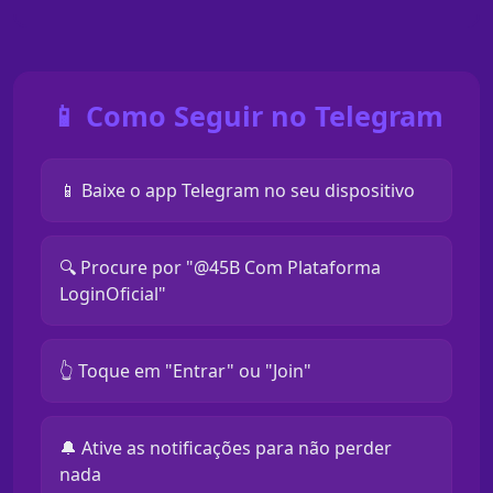
📱 Como Seguir no Telegram
📱 Baixe o app Telegram no seu dispositivo
🔍 Procure por "@45B Com Plataforma
LoginOficial"
👆 Toque em "Entrar" ou "Join"
🔔 Ative as notificações para não perder
nada