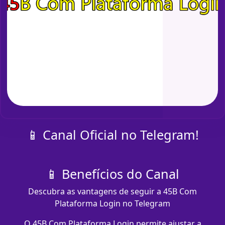
📱 Canal Oficial no Telegram!
📱 Benefícios do Canal
Descubra as vantagens de seguir a 45B Com
Plataforma Login no Telegram
O 45B Com Plataforma Login permite ajustar a