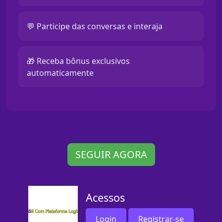
💬 Participe das conversas e interaja
🎁 Receba bônus exclusivos
automaticamente
SEGUIR AGORA
Acessos
Login
Registrar-se