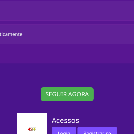
a
aticamente
SEGUIR AGORA
Acessos
Login
Registrar-se