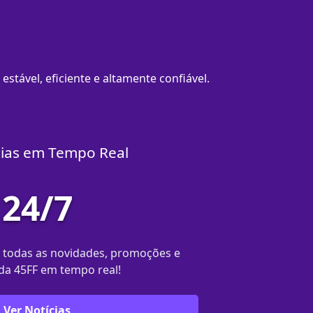
stável, eficiente e altamente confiável.
cias em Tempo Real
24/7
e todas as novidades, promoções e
da 45FF em tempo real!
Ver Notícias