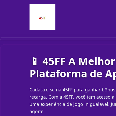
📱 45FF A Melhor
Plataforma de A
Cadastre-se na 45FF para ganhar bônus
recarga. Com a 45FF, você tem acesso a
uma experiência de jogo inigualável. J
agora!