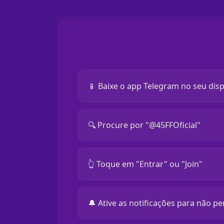
📱 Baixe o app Telegram no seu disp
🔍 Procure por "@45FFOficial"
👆 Toque em "Entrar" ou "Join"
🔔 Ative as notificações para não p