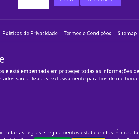
Políticas de Privacidade
Termos e Condições
Sitemap
de
rios e está empenhada em proteger todas as informações p
tados são utilizados exclusivamente para fins de melhoria
 todas as regras e regulamentos estabelecidos. É importa