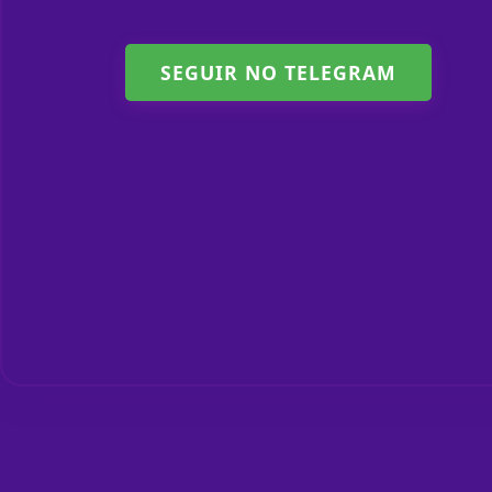
SEGUIR NO TELEGRAM