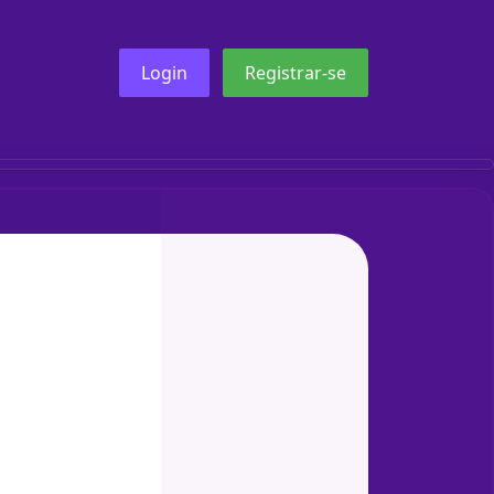
Login
Registrar-se