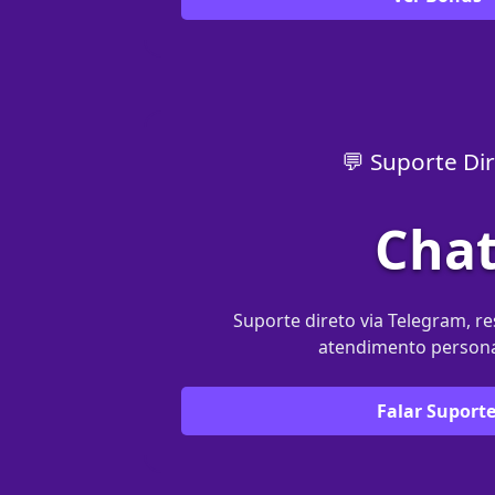
💬 Suporte Di
Cha
Suporte direto via Telegram, r
atendimento persona
Falar Suport