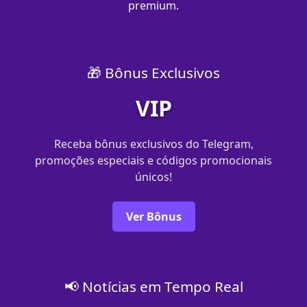
premium.
🎁 Bônus Exclusivos
VIP
Receba bônus exclusivos do Telegram,
promoções especiais e códigos promocionais
únicos!
Ver Bônus
📢 Notícias em Tempo Real