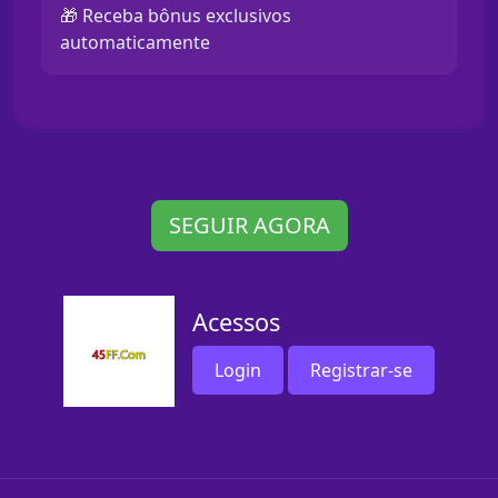
🎁 Receba bônus exclusivos
automaticamente
SEGUIR AGORA
Acessos
Login
Registrar-se