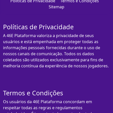
Políticas de Privacidade
Termos e Condições
Sitemap
Políticas de Privacidade
A 46E Plataforma valoriza a privacidade de seus
usuários e está empenhada em proteger todas as
informações pessoais fornecidas durante o uso de
nossos canais de comunicação. Todos os dados
coletados são utilizados exclusivamente para fins de
melhoria contínua da experiência de nossos jogadores.
Termos e Condições
Os usuários da 46E Plataforma concordam em
respeitar todas as regras e regulamentos