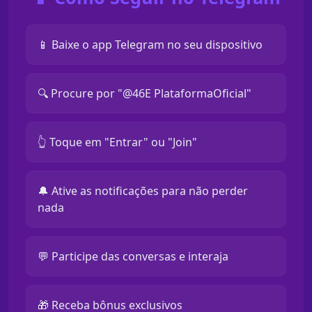
📱 Baixe o app Telegram no seu dispositivo
🔍 Procure por "@46E PlataformaOficial"
👆 Toque em "Entrar" ou "Join"
🔔 Ative as notificações para não perder
nada
💬 Participe das conversas e interaja
🎁 Receba bônus exclusivos