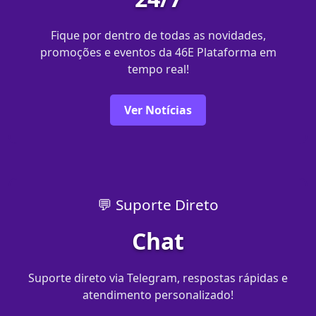
Fique por dentro de todas as novidades,
promoções e eventos da 46E Plataforma em
tempo real!
Ver Notícias
💬 Suporte Direto
Chat
Suporte direto via Telegram, respostas rápidas e
atendimento personalizado!