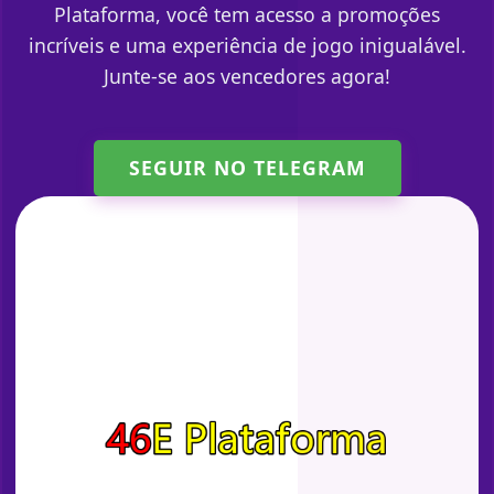
Plataforma, você tem acesso a promoções
incríveis e uma experiência de jogo inigualável.
Junte-se aos vencedores agora!
SEGUIR NO TELEGRAM