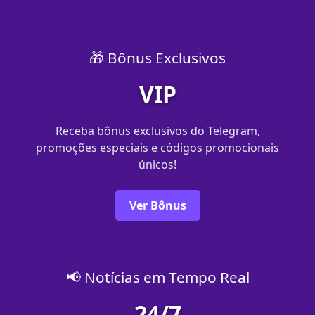
🎁 Bônus Exclusivos
VIP
Receba bônus exclusivos do Telegram,
promoções especiais e códigos promocionais
únicos!
Ver Bônus
📢 Notícias em Tempo Real
24/7