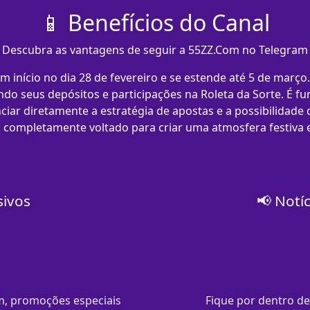
📱 Benefícios do Canal
Descubra as vantagens de seguir a 55ZZ.Com no Telegram
m início no dia 28 de fevereiro e se estende até 5 de março
do seus depósitos e participações na Roleta da Sorte. É fun
ciar diretamente a estratégia de apostas e a possibilidade 
rá completamente voltado para criar uma atmosfera festiva 
sivos
📢 Notí
m, promoções especiais
Fique por dentro d