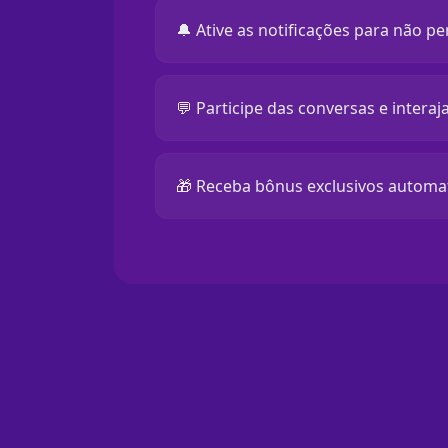
🔔 Ative as notificações para não p
💬 Participe das conversas e interaj
🎁 Receba bônus exclusivos autom