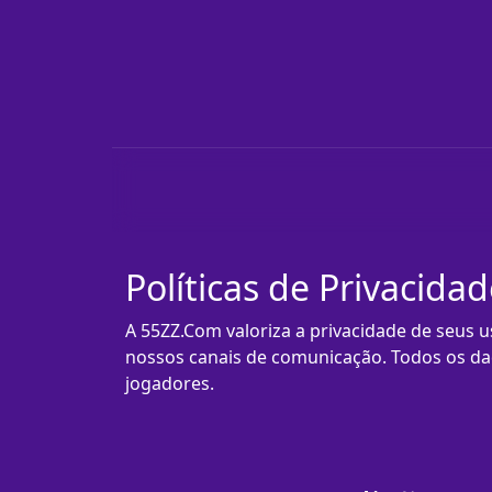
Políticas de Privacida
A 55ZZ.Com valoriza a privacidade de seus 
nossos canais de comunicação. Todos os dad
jogadores.