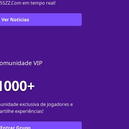
 55ZZ.Com em tempo real!
Ver Notícias
Comunidade VIP
1000+
unidade exclusiva de jogadores e
rtilhe experiências!
Entrar Grupo