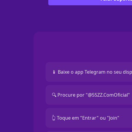
📱 Baixe o app Telegram no seu disp
🔍 Procure por "@55ZZ.ComOficial"
👆 Toque em "Entrar" ou "Join"