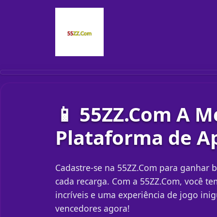
📱 55ZZ.Com A M
Plataforma de A
Cadastre-se na 55ZZ.Com para ganhar 
cada recarga. Com a 55ZZ.Com, você t
incríveis e uma experiência de jogo inig
vencedores agora!