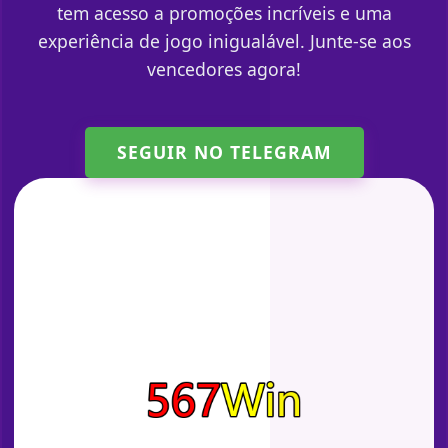
tem acesso a promoções incríveis e uma
experiência de jogo inigualável. Junte-se aos
vencedores agora!
SEGUIR NO TELEGRAM