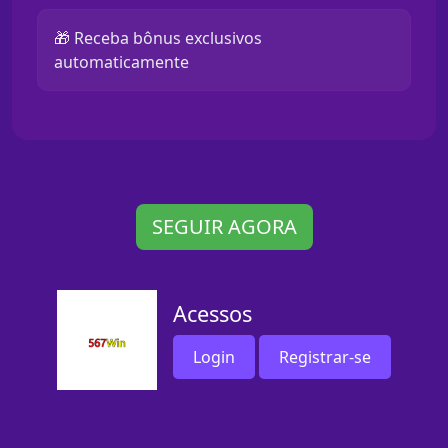
🎁 Receba bônus exclusivos
automaticamente
SEGUIR AGORA
Acessos
Login
Registrar-se