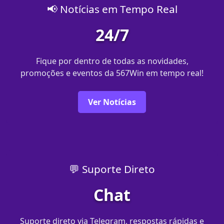
📢 Notícias em Tempo Real
24/7
Fique por dentro de todas as novidades,
promoções e eventos da 567Win em tempo real!
Ver Notícias
💬 Suporte Direto
Chat
Suporte direto via Telegram, respostas rápidas e