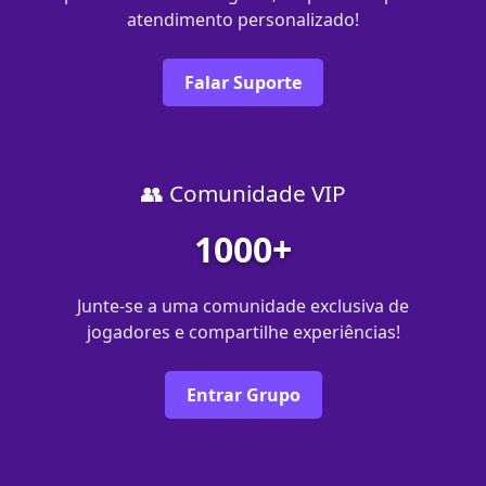
atendimento personalizado!
Falar Suporte
👥 Comunidade VIP
1000+
Junte-se a uma comunidade exclusiva de
jogadores e compartilhe experiências!
Entrar Grupo