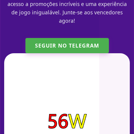
acesso a promoções incríveis e uma experiência
de jogo inigualável. Junte-se aos vencedores
agora!
SEGUIR NO TELEGRAM