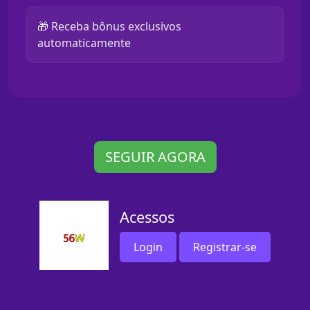
🎁 Receba bônus exclusivos
automaticamente
SEGUIR AGORA
Acessos
Login
Registrar-se