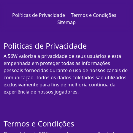
Políticas de Privacidade
Termos e Condições
Sitemap
Políticas de Privacidade
A 56W valoriza a privacidade de seus usuários e está
empenhada em proteger todas as informações
pessoais fornecidas durante o uso de nossos canais de
comunicação. Todos os dados coletados são utilizados
exclusivamente para fins de melhoria contínua da
experiência de nossos jogadores.
Termos e Condições