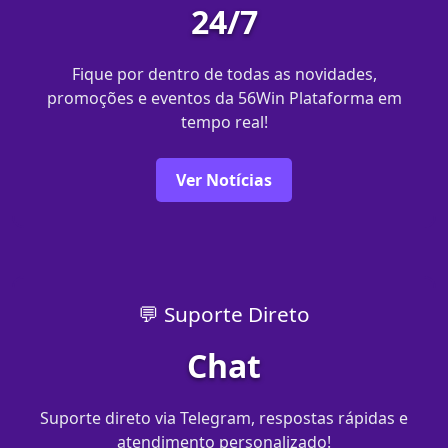
24/7
Fique por dentro de todas as novidades,
promoções e eventos da 56Win Plataforma em
tempo real!
Ver Notícias
💬 Suporte Direto
Chat
Suporte direto via Telegram, respostas rápidas e
atendimento personalizado!