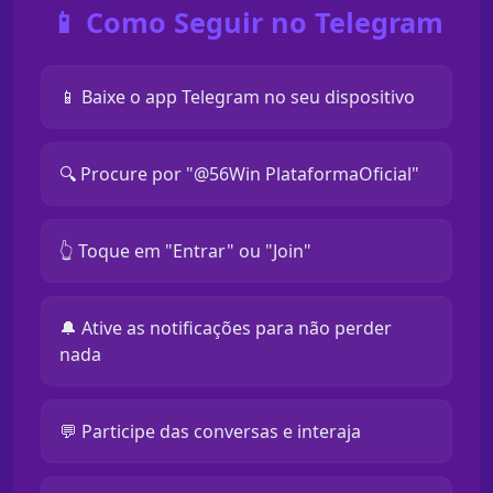
📱 Como Seguir no Telegram
📱 Baixe o app Telegram no seu dispositivo
🔍 Procure por "@56Win PlataformaOficial"
👆 Toque em "Entrar" ou "Join"
🔔 Ative as notificações para não perder
nada
💬 Participe das conversas e interaja