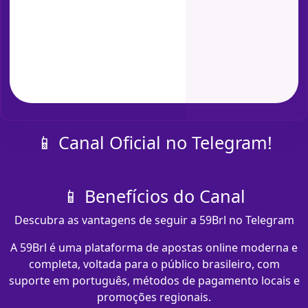
📱 Canal Oficial no Telegram!
📱 Benefícios do Canal
Descubra as vantagens de seguir a 59Brl no Telegram
A 59Brl é uma plataforma de apostas online moderna e
completa, voltada para o público brasileiro, com
suporte em português, métodos de pagamento locais e
promoções regionais.