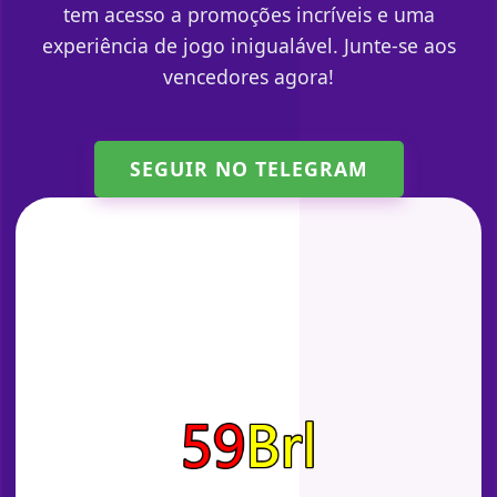
tem acesso a promoções incríveis e uma
experiência de jogo inigualável. Junte-se aos
vencedores agora!
SEGUIR NO TELEGRAM