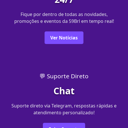
Fique por dentro de todas as novidades,
promoções e eventos da 59Brl em tempo real!
Ver Notícias
💬 Suporte Direto
Chat
Suporte direto via Telegram, respostas rápidas e
atendimento personalizado!