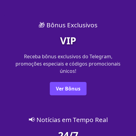
🎁 Bônus Exclusivos
VIP
Receba bônus exclusivos do Telegram,
promoções especiais e códigos promocionais
únicos!
Ver Bônus
📢 Notícias em Tempo Real
24/7