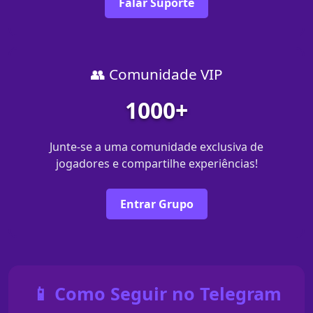
Falar Suporte
👥 Comunidade VIP
1000+
Junte-se a uma comunidade exclusiva de
jogadores e compartilhe experiências!
Entrar Grupo
📱 Como Seguir no Telegram