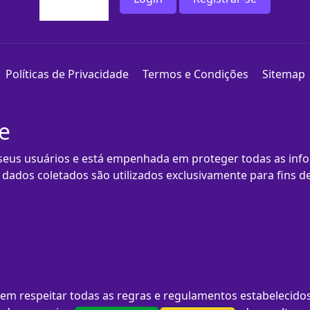
Políticas de Privacidade
Termos e Condições
Sitemap
de
 seus usuários e está empenhada em proteger todas as inf
dados coletados são utilizados exclusivamente para fins d
 respeitar todas as regras e regulamentos estabelecidos.