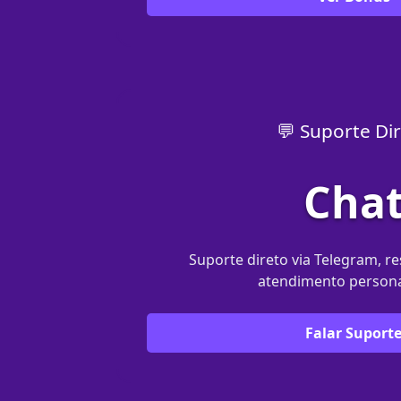
💬 Suporte Di
Cha
Suporte direto via Telegram, r
atendimento persona
Falar Suport