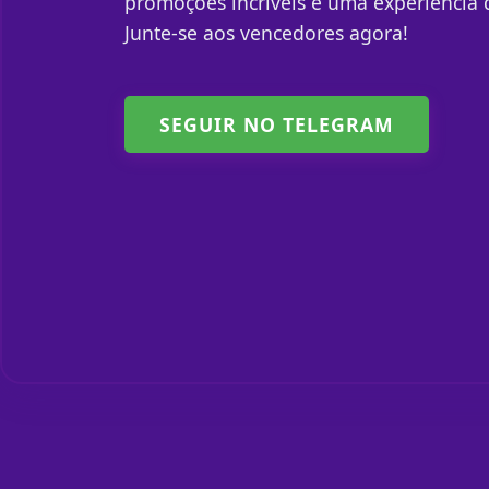
promoções incríveis e uma experiência d
Junte-se aos vencedores agora!
SEGUIR NO TELEGRAM