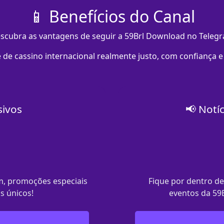
📱 Benefícios do Canal
scubra as vantagens de seguir a 59Brl Download no Teleg
de cassino internacional realmente justo, com confiança e 
sivos
📢 Notí
m, promoções especiais
Fique por dentro d
s únicos!
eventos da 59