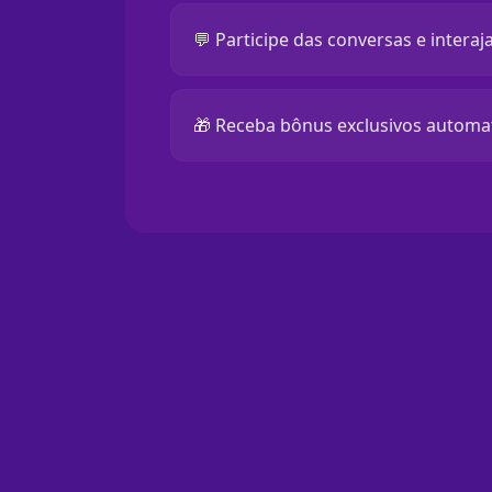
💬 Participe das conversas e interaj
🎁 Receba bônus exclusivos autom