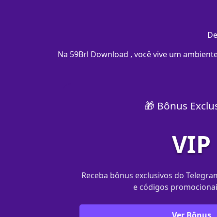
De
Na 59Brl Download , você vive um ambiente 
🎁 Bônus Exclu
VIP
Receba bônus exclusivos do Telegra
e códigos promocionai
Ver Bônus