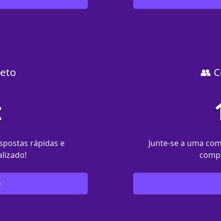
reto
👥 
t
espostas rápidas e
Junte-se a uma com
lizado!
compa
e