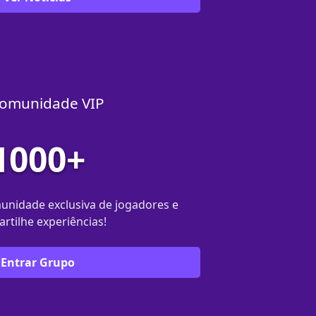
Comunidade VIP
1000+
unidade exclusiva de jogadores e
rtilhe experiências!
Entrar Grupo