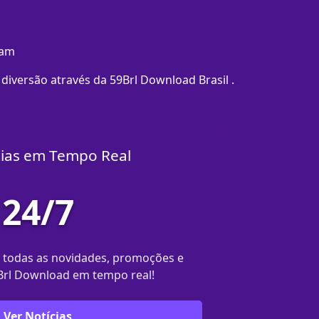
ram
diversão através da 59Brl Download Brasil .
cias em Tempo Real
24/7
e todas as novidades, promoções e
Brl Download em tempo real!
Ver Notícias