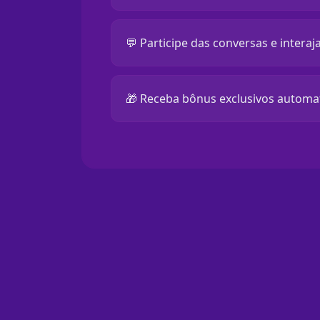
💬 Participe das conversas e interaj
🎁 Receba bônus exclusivos autom