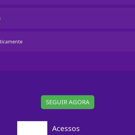
a
aticamente
SEGUIR AGORA
Acessos