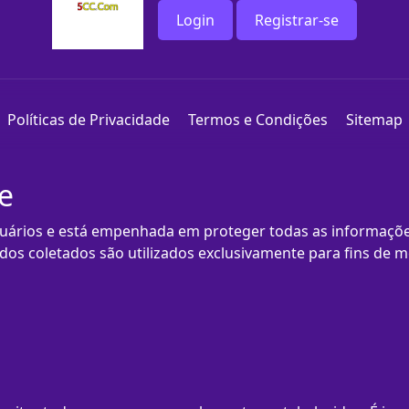
Login
Registrar-se
Políticas de Privacidade
Termos e Condições
Sitemap
de
usuários e está empenhada em proteger todas as informaçõe
os coletados são utilizados exclusivamente para fins de m