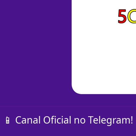
📱 Canal Oficial no Telegram!