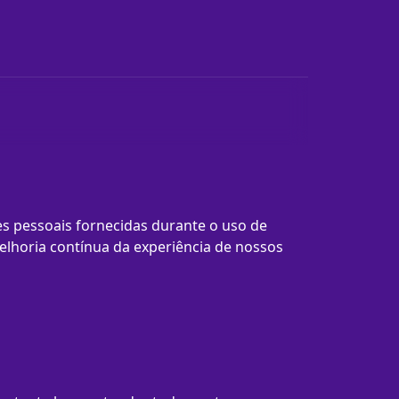
s pessoais fornecidas durante o uso de
elhoria contínua da experiência de nossos