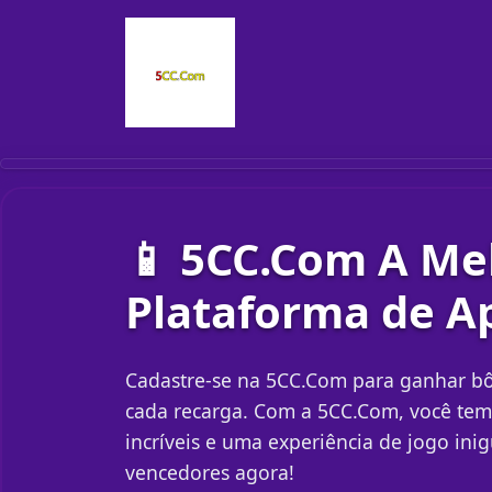
📱 5CC.Com A Me
Plataforma de A
Cadastre-se na 5CC.Com para ganhar b
cada recarga. Com a 5CC.Com, você te
incríveis e uma experiência de jogo inig
vencedores agora!