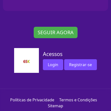
SEGUIR AGORA
Acessos
Login
Registrar-se
Políticas de Privacidade
Termos e Condições
Sitemap