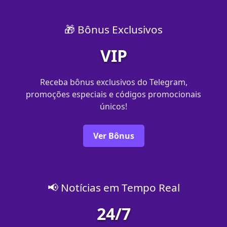
🎁 Bônus Exclusivos
VIP
Receba bônus exclusivos do Telegram,
promoções especiais e códigos promocionais
únicos!
Ver Bônus
📢 Notícias em Tempo Real
24/7