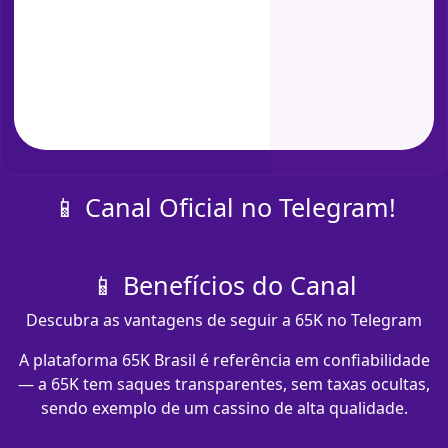
📱 Canal Oficial no Telegram!
📱 Benefícios do Canal
Descubra as vantagens de seguir a 65K no Telegram
A plataforma 65K Brasil é referência em confiabilidade
— a 65K tem saques transparentes, sem taxas ocultas,
sendo exemplo de um cassino de alta qualidade.