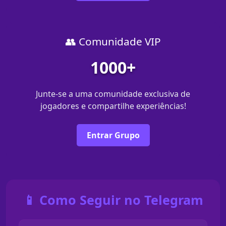
👥 Comunidade VIP
1000+
Junte-se a uma comunidade exclusiva de
jogadores e compartilhe experiências!
Entrar Grupo
📱 Como Seguir no Telegram