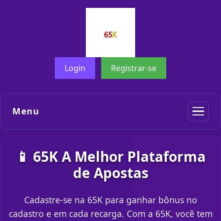
Login
Registrar-se
Menu
📱 65K A Melhor Plataforma
de Apostas
Cadastre-se na 65K para ganhar bônus no
cadastro e em cada recarga. Com a 65K, você tem