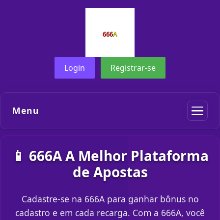
Login
Registrar-se
Menu
📱 666A A Melhor Plataforma
de Apostas
Cadastre-se na 666A para ganhar bônus no
cadastro e em cada recarga. Com a 666A, você