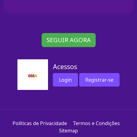
SEGUIR AGORA
Acessos
Login
Registrar-se
Políticas de Privacidade
Termos e Condições
Sitemap