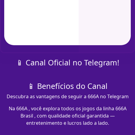
📱 Canal Oficial no Telegram!
📱 Benefícios do Canal
Descubra as vantagens de seguir a 666A no Telegram
Na 666A , você explora todos os jogos da linha 666A
Brasil , com qualidade oficial garantida —
entretenimento e lucros lado a lado.