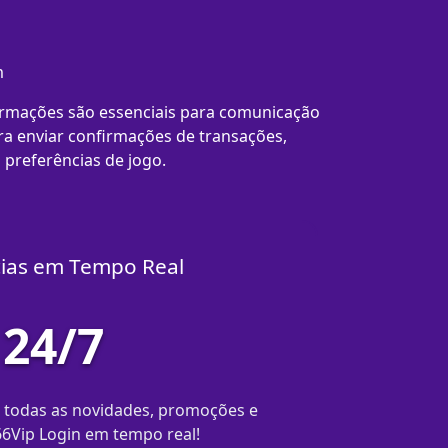
m
formações são essenciais para comunicação
ra enviar confirmações de transações,
 preferências de jogo.
cias em Tempo Real
24/7
e todas as novidades, promoções e
66Vip Login em tempo real!