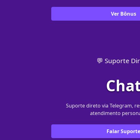
Ver Bônus
💬 Suporte Di
Cha
Suporte direto via Telegram, r
atendimento persona
Falar Suport