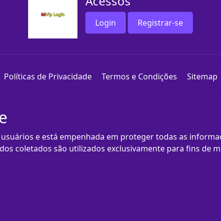
Acessos
Login
Registrar-se
Políticas de Privacidade
Termos e Condições
Sitemap
de
us usuários e está empenhada em proteger todas as informa
os coletados são utilizados exclusivamente para fins de m