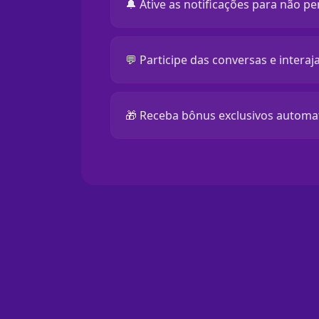
🔔 Ative as notificações para não p
💬 Participe das conversas e interaj
🎁 Receba bônus exclusivos autom