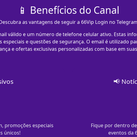
📱 Benefícios do Canal
Descubra as vantagens de seguir a 66Vip Login no Telegra
il válido e um número de telefone celular ativo. Estas in
especiais e questões de segurança. O email é utilizado pa
ança e ofertas exclusivas personalizadas com base em suas
sivos
📢 Notí
m, promoções especiais
Fique por dentro d
s únicos!
eventos da 