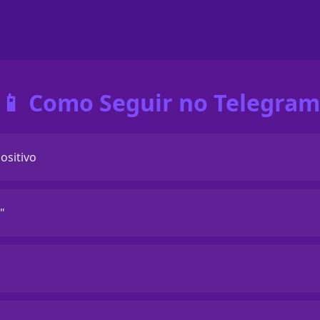
📱 Como Seguir no Telegram
ositivo
"