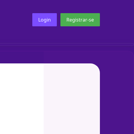
Login
Registrar-se