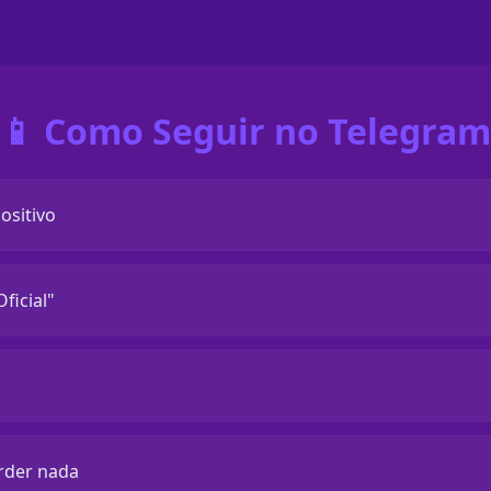
📱 Como Seguir no Telegram
ositivo
ficial"
erder nada