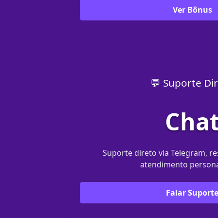
Ver Bônus
💬 Suporte Di
Cha
Suporte direto via Telegram, r
atendimento persona
Falar Suport