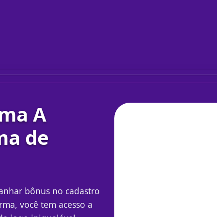
rma A
ma de
ganhar bônus no cadastro
rma, você tem acesso a