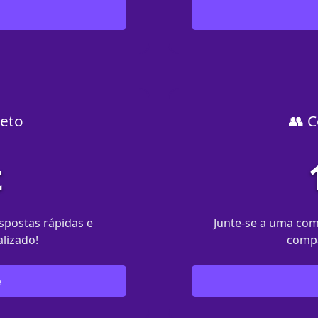
reto
👥 
t
espostas rápidas e
Junte-se a uma com
lizado!
compa
e