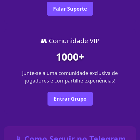
Falar Suporte
👥 Comunidade VIP
1000+
Junte-se a uma comunidade exclusiva de
jogadores e compartilhe experiências!
Entrar Grupo
📱 Como Seguir no Telegram