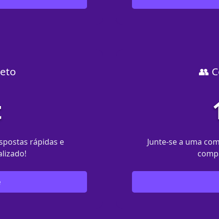
reto
👥 
t
espostas rápidas e
Junte-se a uma com
lizado!
compa
e