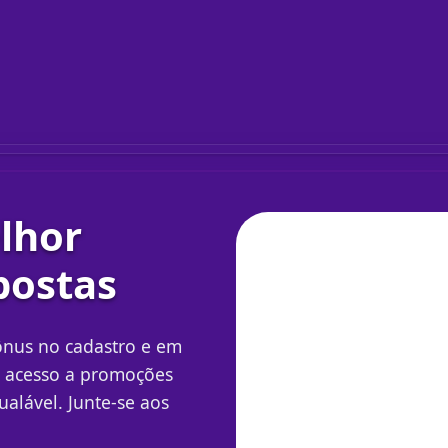
lhor
postas
ônus no cadastro e em
m acesso a promoções
ualável. Junte-se aos