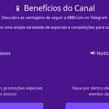
📱 Benefícios do Canal
Descubra as vantagens de seguir a 6BB.Com no Telegram
 uma ampla variedade de esportes e competições para você
sivos
📢 Notí
m, promoções especiais
Fique por dentro d
s únicos!
eventos da