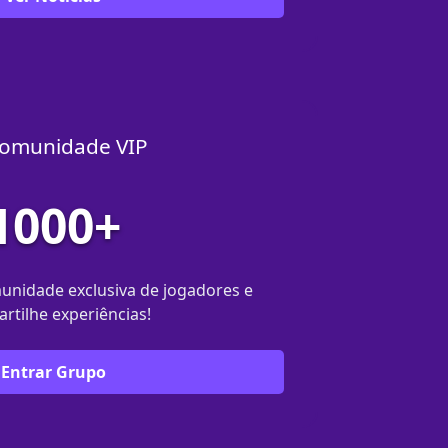
Comunidade VIP
1000+
unidade exclusiva de jogadores e
rtilhe experiências!
Entrar Grupo