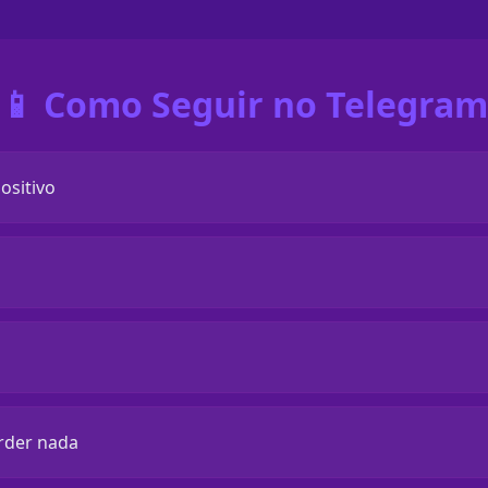
📱 Como Seguir no Telegram
ositivo
erder nada