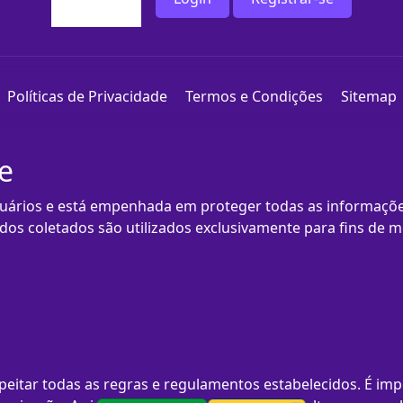
Políticas de Privacidade
Termos e Condições
Sitemap
de
usuários e está empenhada em proteger todas as informaçõe
os coletados são utilizados exclusivamente para fins de m
itar todas as regras e regulamentos estabelecidos. É imp