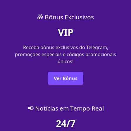
🎁 Bônus Exclusivos
VIP
Receba bônus exclusivos do Telegram,
promoções especiais e códigos promocionais
únicos!
Ver Bônus
📢 Notícias em Tempo Real
24/7