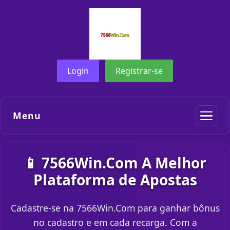
Login
Registrar-se
Menu
📱 7566Win.Com A Melhor
Plataforma de Apostas
Cadastre-se na 7566Win.Com para ganhar bônus
no cadastro e em cada recarga. Com a