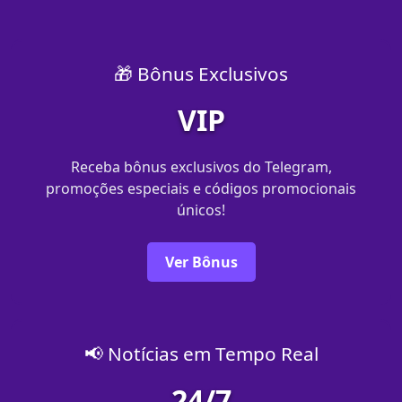
🎁 Bônus Exclusivos
VIP
Receba bônus exclusivos do Telegram,
promoções especiais e códigos promocionais
únicos!
Ver Bônus
📢 Notícias em Tempo Real
24/7