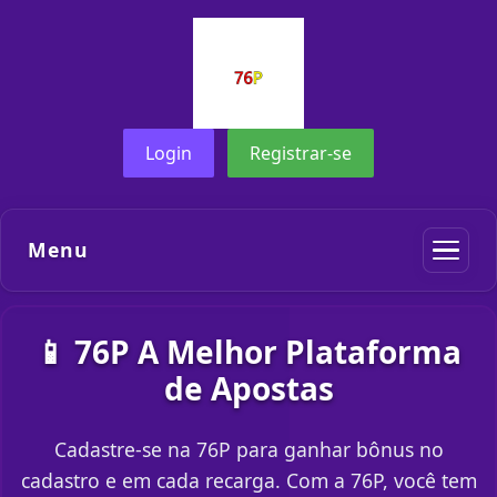
Login
Registrar-se
Menu
📱 76P A Melhor Plataforma
de Apostas
Cadastre-se na 76P para ganhar bônus no
cadastro e em cada recarga. Com a 76P, você tem