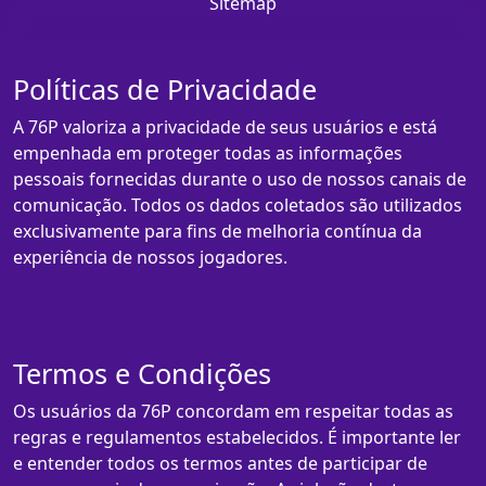
Sitemap
Políticas de Privacidade
A 76P valoriza a privacidade de seus usuários e está
empenhada em proteger todas as informações
pessoais fornecidas durante o uso de nossos canais de
comunicação. Todos os dados coletados são utilizados
exclusivamente para fins de melhoria contínua da
experiência de nossos jogadores.
Termos e Condições
Os usuários da 76P concordam em respeitar todas as
regras e regulamentos estabelecidos. É importante ler
e entender todos os termos antes de participar de