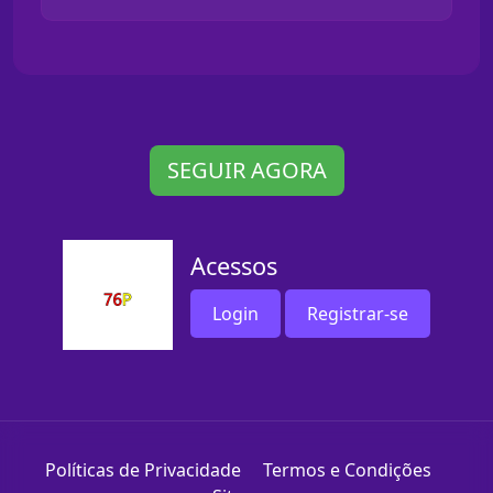
SEGUIR AGORA
Acessos
Login
Registrar-se
Políticas de Privacidade
Termos e Condições