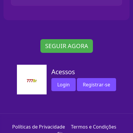
SEGUIR AGORA
Acessos
Login
Registrar-se
Políticas de Privacidade
Termos e Condições