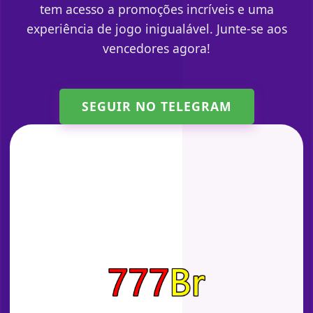
tem acesso a promoções incríveis e uma
experiência de jogo inigualável. Junte-se aos
vencedores agora!
SEGUIR NO TELEGRAM