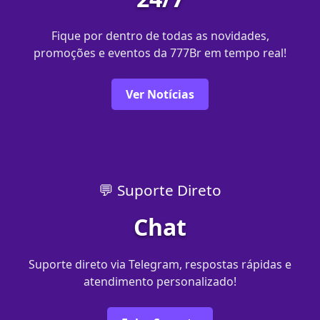
Fique por dentro de todas as novidades,
promoções e eventos da 777Br em tempo real!
Ver Notícias
💬 Suporte Direto
Chat
Suporte direto via Telegram, respostas rápidas e
atendimento personalizado!