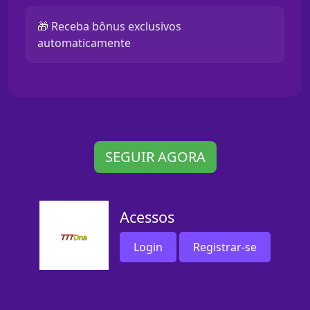
🎁 Receba bônus exclusivos
automaticamente
SEGUIR AGORA
Acessos
Login
Registrar-se