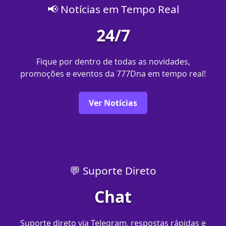
📢 Notícias em Tempo Real
24/7
Fique por dentro de todas as novidades,
promoções e eventos da 777Dna em tempo real!
Ver Notícias
💬 Suporte Direto
Chat
Suporte direto via Telegram, respostas rápidas e