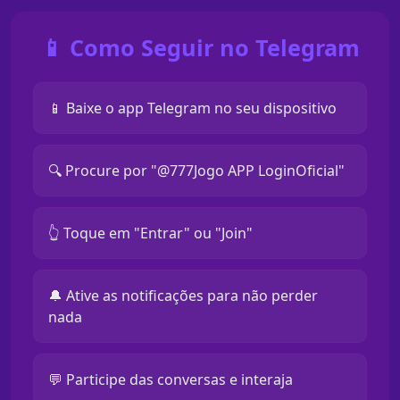
📱 Como Seguir no Telegram
📱 Baixe o app Telegram no seu dispositivo
🔍 Procure por "@777Jogo APP LoginOficial"
👆 Toque em "Entrar" ou "Join"
🔔 Ative as notificações para não perder
nada
💬 Participe das conversas e interaja