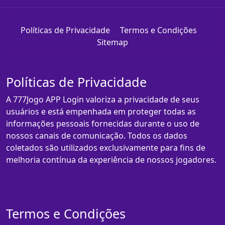
Políticas de Privacidade
Termos e Condições
Sitemap
Políticas de Privacidade
A 777Jogo APP Login valoriza a privacidade de seus
usuários e está empenhada em proteger todas as
informações pessoais fornecidas durante o uso de
nossos canais de comunicação. Todos os dados
coletados são utilizados exclusivamente para fins de
melhoria contínua da experiência de nossos jogadores.
Termos e Condições