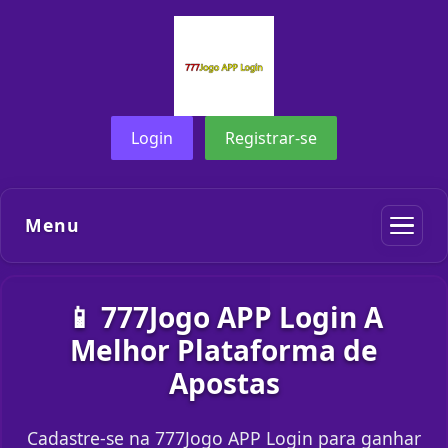
Login
Registrar-se
Menu
📱 777Jogo APP Login A
Melhor Plataforma de
Apostas
Cadastre-se na 777Jogo APP Login para ganhar