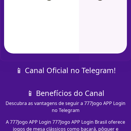
📱 Canal Oficial no Telegram!
📱 Benefícios do Canal
Descubra as vantagens de seguir a 777Jogo APP Login
no Telegram
A 777Jogo APP Login 777Jogo APP Login Brasil oferece
jogos de mesa clássicos como bacará, pôquer e