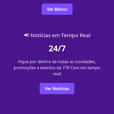
Ver Bônus
📢 Notícias em Tempo Real
24/7
Fique por dentro de todas as novidades,
promoções e eventos da 77R Com em tempo
real!
Ver Notícias