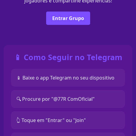
jogadores e compartilhe experiências!
Entrar Grupo
📱 Como Seguir no Telegram
📱 Baixe o app Telegram no seu dispositivo
🔍 Procure por "@77R ComOficial"
👆 Toque em "Entrar" ou "Join"