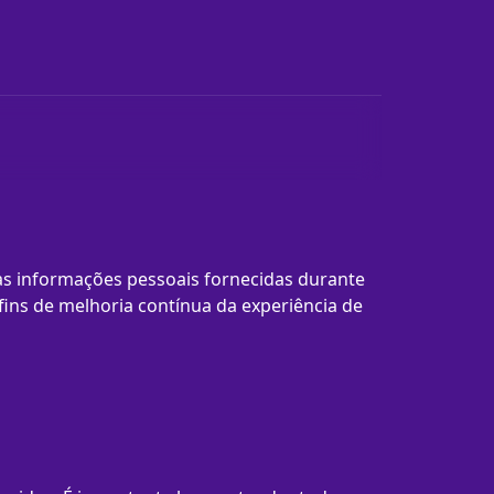
as informações pessoais fornecidas durante
fins de melhoria contínua da experiência de