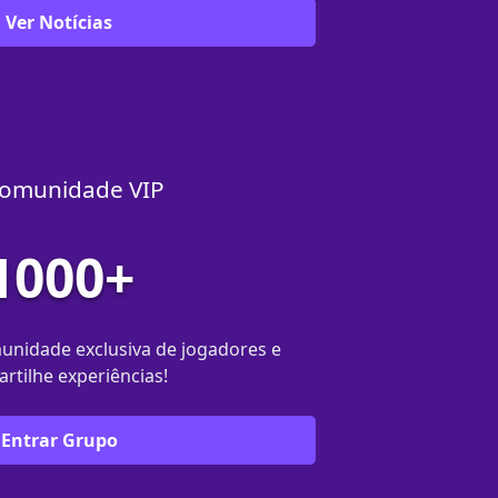
Ver Notícias
Comunidade VIP
1000+
unidade exclusiva de jogadores e
rtilhe experiências!
Entrar Grupo