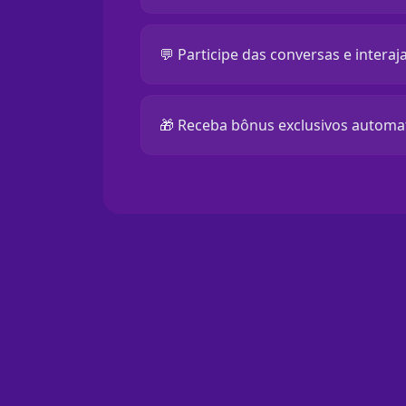
💬 Participe das conversas e interaj
🎁 Receba bônus exclusivos autom