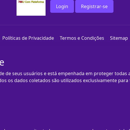
Login
Registrar-se
Políticas de Privacidade
Termos e Condições
Sitemap
de
ade de seus usuários e está empenhada em proteger todas 
os os dados coletados são utilizados exclusivamente para 