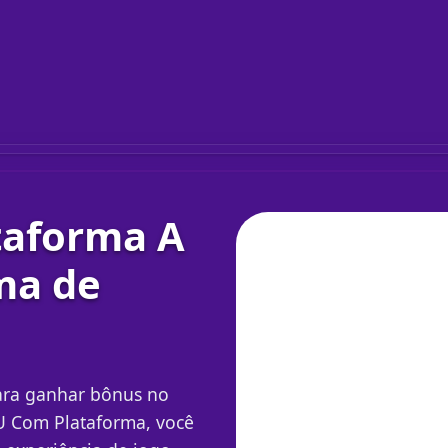
taforma A
ma de
ara ganhar bônus no
U Com Plataforma, você