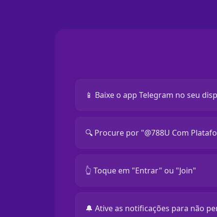
📱 Baixe o app Telegram no seu disp
🔍 Procure por "@788U Com Platafo
👆 Toque em "Entrar" ou "Join"
🔔 Ative as notificações para não p