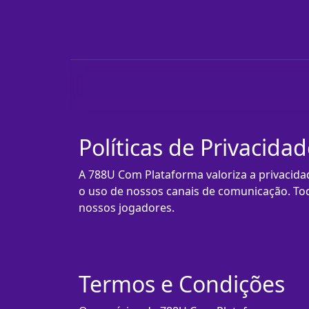
Políticas de Privacida
A 788U Com Plataforma valoriza a privacid
o uso de nossos canais de comunicação. Tod
nossos jogadores.
Termos e Condições