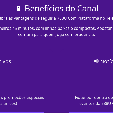
📱 Benefícios do Canal
bra as vantagens de seguir a 788U Com Plataforma no Te
imeiros 45 minutos, com linhas baixas e compactas. Aposta
comum para quem joga com prudência.
sivos
📢 Notí
m, promoções especiais
Fique por dentro d
s únicos!
eventos da 788U 