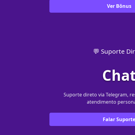
Ver Bônus
💬 Suporte Di
Cha
Suporte direto via Telegram, r
atendimento persona
Falar Suport