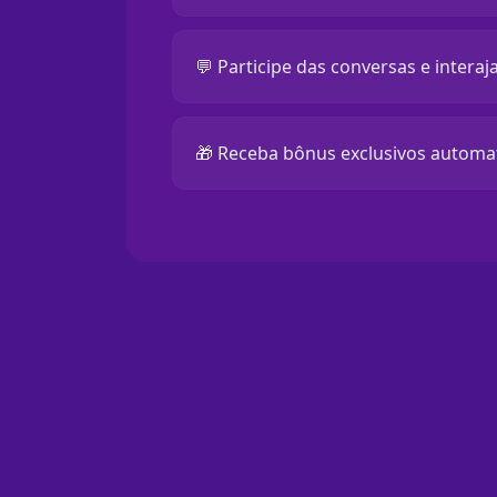
💬 Participe das conversas e interaj
🎁 Receba bônus exclusivos autom