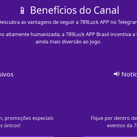
📱 Benefícios do Canal
Descubra as vantagens de seguir a 789Luck APP no Telegra
o altamente humanizada; a 789Luck APP Brasil incentiva a i
ainda mais diversão ao jogo.
sivos
📢 Notí
m, promoções especiais
Fique por dentro d
s únicos!
eventos da 7