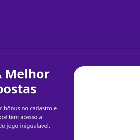
A Melhor
postas
r bônus no cadastro e
ocê tem acesso a
e jogo inigualável.