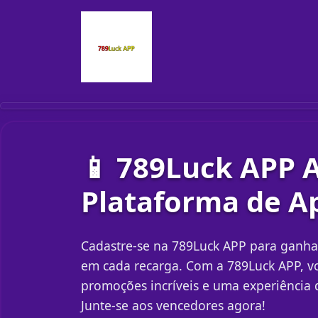
📱 789Luck APP 
Plataforma de A
Cadastre-se na 789Luck APP para ganha
em cada recarga. Com a 789Luck APP, v
promoções incríveis e uma experiência d
Junte-se aos vencedores agora!