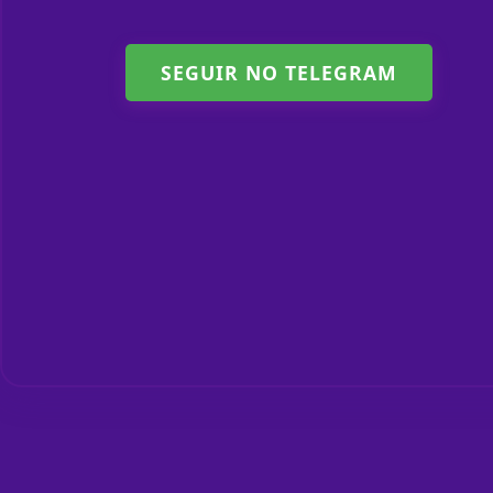
SEGUIR NO TELEGRAM