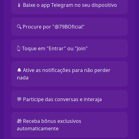
📱 Baixe o app Telegram no seu dispositivo
🔍 Procure por "@79BOficial"
👆 Toque em "Entrar" ou "Join"
🔔 Ative as notificações para não perder
nada
💬 Participe das conversas e interaja
🎁 Receba bônus exclusivos
automaticamente