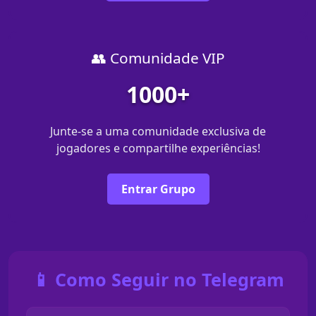
👥 Comunidade VIP
1000+
Junte-se a uma comunidade exclusiva de
jogadores e compartilhe experiências!
Entrar Grupo
📱 Como Seguir no Telegram