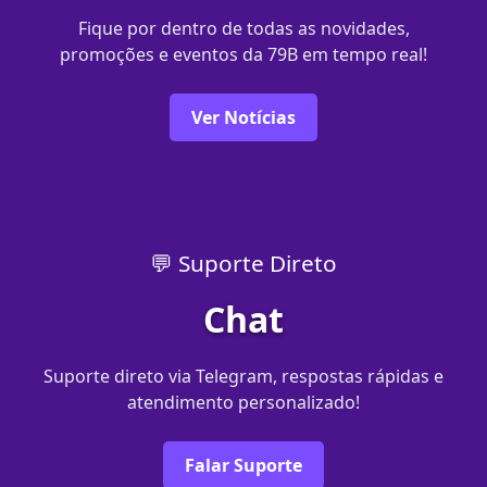
Fique por dentro de todas as novidades,
promoções e eventos da 79B em tempo real!
Ver Notícias
💬 Suporte Direto
Chat
Suporte direto via Telegram, respostas rápidas e
atendimento personalizado!
Falar Suporte