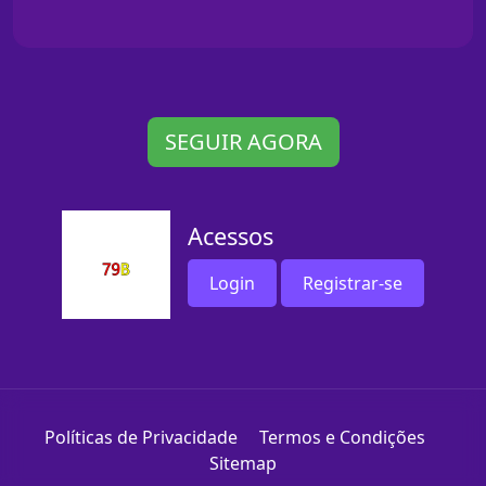
SEGUIR AGORA
Acessos
Login
Registrar-se
Políticas de Privacidade
Termos e Condições
Sitemap