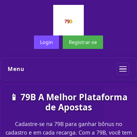
Login
Registrar-se
Menu
📱 79B A Melhor Plataforma
de Apostas
Cadastre-se na 79B para ganhar bônus no
cadastro e em cada recarga. Com a 79B, você tem