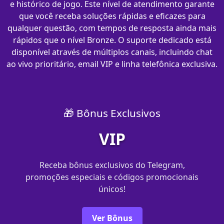
e histórico de jogo. Este nível de atendimento garante
que você receba soluções rápidas e eficazes para
qualquer questão, com tempos de resposta ainda mais
rápidos que o nível Bronze. O suporte dedicado está
disponível através de múltiplos canais, incluindo chat
ao vivo prioritário, email VIP e linha telefônica exclusiva.
🎁 Bônus Exclusivos
VIP
Receba bônus exclusivos do Telegram,
promoções especiais e códigos promocionais
únicos!
Ver Bônus