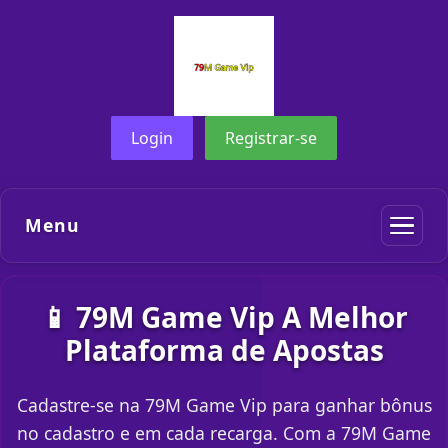
Login
Registrar-se
Menu
📱 79M Game Vip A Melhor
Plataforma de Apostas
Cadastre-se na 79M Game Vip para ganhar bônus
no cadastro e em cada recarga. Com a 79M Game