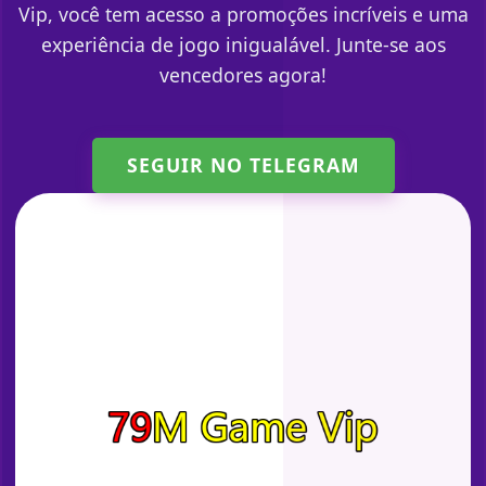
Vip, você tem acesso a promoções incríveis e uma
experiência de jogo inigualável. Junte-se aos
vencedores agora!
SEGUIR NO TELEGRAM