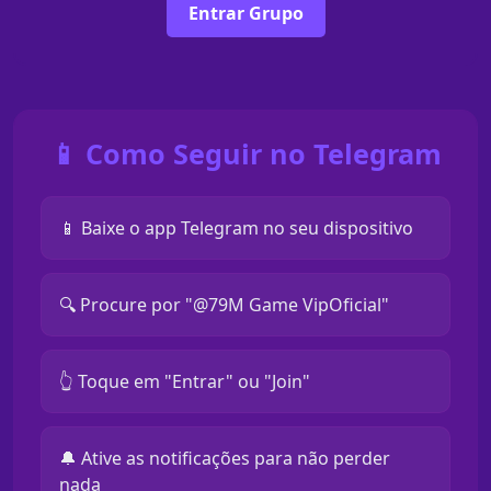
Entrar Grupo
📱 Como Seguir no Telegram
📱 Baixe o app Telegram no seu dispositivo
🔍 Procure por "@79M Game VipOficial"
👆 Toque em "Entrar" ou "Join"
🔔 Ative as notificações para não perder
nada