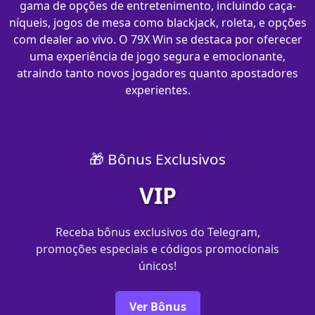
gama de opções de entretenimento, incluindo caça-
níqueis, jogos de mesa como blackjack, roleta, e opções
com dealer ao vivo. O 79X Win se destaca por oferecer
uma experiência de jogo segura e emocionante,
atraindo tanto novos jogadores quanto apostadores
experientes.
🎁 Bônus Exclusivos
VIP
Receba bônus exclusivos do Telegram,
promoções especiais e códigos promocionais
únicos!
Ver Bônus