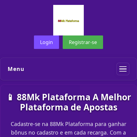
Login
Registrar-se
Menu
📱 88Mk Plataforma A Melhor
Plataforma de Apostas
Cadastre-se na 88Mk Plataforma para ganhar
bônus no cadastro e em cada recarga. Com a