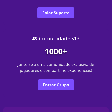
Falar Suporte
👥 Comunidade VIP
1000+
Junte-se a uma comunidade exclusiva de
jogadores e compartilhe experiências!
Entrar Grupo