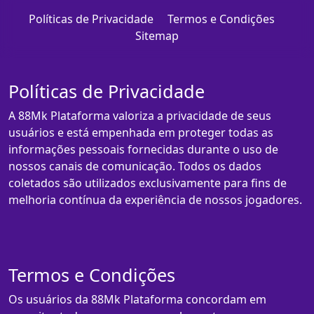
Políticas de Privacidade
Termos e Condições
Sitemap
Políticas de Privacidade
A 88Mk Plataforma valoriza a privacidade de seus
usuários e está empenhada em proteger todas as
informações pessoais fornecidas durante o uso de
nossos canais de comunicação. Todos os dados
coletados são utilizados exclusivamente para fins de
melhoria contínua da experiência de nossos jogadores.
Termos e Condições
Os usuários da 88Mk Plataforma concordam em