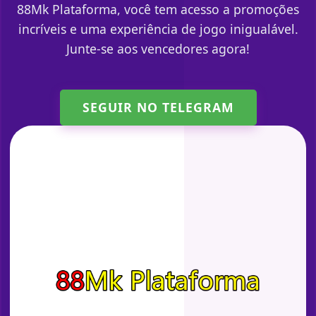
88Mk Plataforma, você tem acesso a promoções
incríveis e uma experiência de jogo inigualável.
Junte-se aos vencedores agora!
SEGUIR NO TELEGRAM