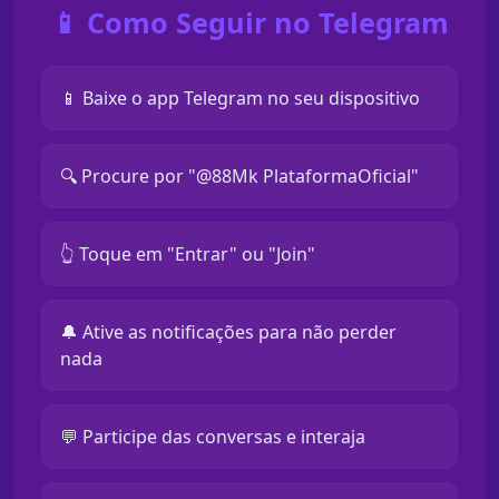
📱 Como Seguir no Telegram
📱 Baixe o app Telegram no seu dispositivo
🔍 Procure por "@88Mk PlataformaOficial"
👆 Toque em "Entrar" ou "Join"
🔔 Ative as notificações para não perder
nada
💬 Participe das conversas e interaja