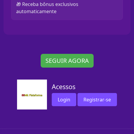
🎁 Receba bônus exclusivos
automaticamente
SEGUIR AGORA
Acessos
Login
Registrar-se