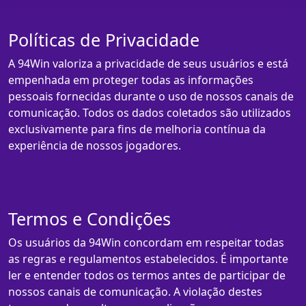
Políticas de Privacidade
A 94Win valoriza a privacidade de seus usuários e está
empenhada em proteger todas as informações
pessoais fornecidas durante o uso de nossos canais de
comunicação. Todos os dados coletados são utilizados
exclusivamente para fins de melhoria contínua da
experiência de nossos jogadores.
Termos e Condições
Os usuários da 94Win concordam em respeitar todas
as regras e regulamentos estabelecidos. É importante
ler e entender todos os termos antes de participar de
nossos canais de comunicação. A violação destes